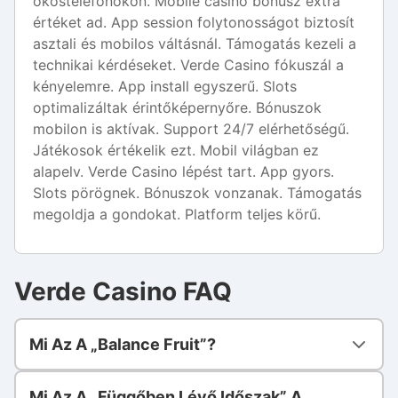
okostelefonokon. Mobile casino bónusz extra
értéket ad. App session folytonosságot biztosít
asztali és mobilos váltásnál. Támogatás kezeli a
technikai kérdéseket. Verde Casino fókuszál a
kényelemre. App install egyszerű. Slots
optimalizáltak érintőképernyőre. Bónuszok
mobilon is aktívak. Support 24/7 elérhetőségű.
Játékosok értékelik ezt. Mobil világban ez
alapelv. Verde Casino lépést tart. App gyors.
Slots pörögnek. Bónuszok vonzanak. Támogatás
megoldja a gondokat. Platform teljes körű.
Verde Casino FAQ
Mi Az A „Balance Fruit”?
Mi Az A „függőben Lévő Időszak” A