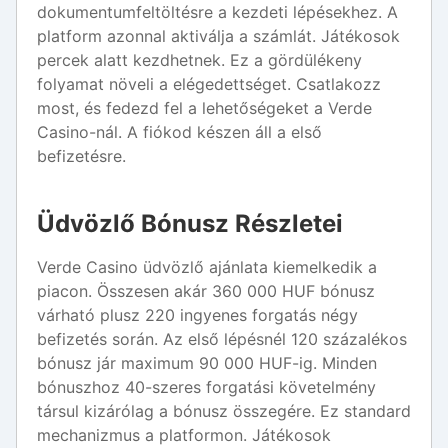
dokumentumfeltöltésre a kezdeti lépésekhez. A
platform azonnal aktiválja a számlát. Játékosok
percek alatt kezdhetnek. Ez a gördülékeny
folyamat növeli a elégedettséget. Csatlakozz
most, és fedezd fel a lehetőségeket a Verde
Casino-nál. A fiókod készen áll a első
befizetésre.
Üdvözlő Bónusz Részletei
Verde Casino üdvözlő ajánlata kiemelkedik a
piacon. Összesen akár 360 000 HUF bónusz
várható plusz 220 ingyenes forgatás négy
befizetés során. Az első lépésnél 120 százalékos
bónusz jár maximum 90 000 HUF-ig. Minden
bónuszhoz 40-szeres forgatási követelmény
társul kizárólag a bónusz összegére. Ez standard
mechanizmus a platformon. Játékosok