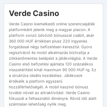
Verde Casino
Verde Casino kiemelkedő online szerencsejáték
platformként jelenik meg a magyar piacon. A
platform vonzó üdvözlő bónusszal csábít, akár
360 000 HUF értékben plusz 220 ingyenes
forgatással négy befizetésen keresztül. Gyors
regisztráció és mobil alkalmazás biztosítja a
zökkenőmentes belépést a játékvilágba. A Verde
Casino első befizetési ajánlata 120 százalékos
visszatérítést kínál maximum 90 000 HUF-ig. Ez
a struktúra ideális kezdéshez. Játékosok
értékelik a platform egyszerű
hozzáférhetőségét. A mobil kaszinó bónusz
tovább növeli az attraktivitást. Verde Casino
fókuszál a felhasználói élményre. Rövid idő alatt
számtalan lehetőség nyílik meg.