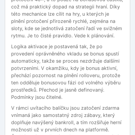
což má praktický dopad na strategii hraní. Díky
této mechanice lze cílit na hry, u kterých je
plnění protočení přirozeně rychlé, zejména na
sloty, kde se jednotlivá zatočení řadí ve svižném
rytmu. Je to čisté pravidlo. Vede k plánování.
Logika aktivace je postavená tak, že po
provedení oprávněného vkladu se bonus spustí
automaticky, takže se proces nezdržuje dalšími
potvrzeními. V okamžiku, kdy je bonus aktivní,
přechází pozornost na plnění rolloveru, protože
ten odděluje bonusovou fázi od volného výběru
prostředků. Přechod je jasně definovaný.
Podmínky jsou čitelné.
V rámci uvítacího balíčku jsou zatočení zdarma
vnímaná jako samostatný zdroj zábavy, který
doplňuje navýšený bankroll, a tím rozšiřuje herní
možnosti už v prvních dnech na platformě.