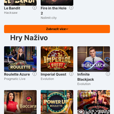
Le Bandit
Fire in the Hole
Hacksaw
2
Nolimit city
Zobrazit více
Hry Naživo
Roulette Azure
Imperial Quest
Infinite
Pragmatic Live
Evolution
Blackjack
Evolution