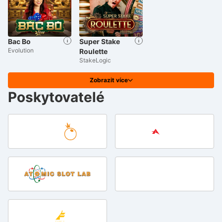
Bac Bo
Super Stake
Evolution
Roulette
StakeLogic
Zobrazit více
Poskytovatelé