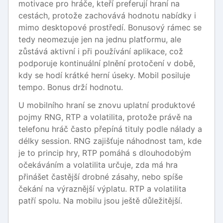
motivace pro hráče, kteří preferují hraní na
cestách, protože zachovává hodnotu nabídky i
mimo desktopové prostředí. Bonusový rámec se
tedy neomezuje jen na jednu platformu, ale
zůstává aktivní i při používání aplikace, což
podporuje kontinuální plnění protočení v době,
kdy se hodí krátké herní úseky. Mobil posiluje
tempo. Bonus drží hodnotu.
U mobilního hraní se znovu uplatní produktové
pojmy RNG, RTP a volatilita, protože právě na
telefonu hráč často přepíná tituly podle nálady a
délky session. RNG zajišťuje náhodnost tam, kde
je to princip hry, RTP pomáhá s dlouhodobým
očekáváním a volatilita určuje, zda má hra
přinášet častější drobné zásahy, nebo spíše
čekání na výraznější výplatu. RTP a volatilita
patří spolu. Na mobilu jsou ještě důležitější.