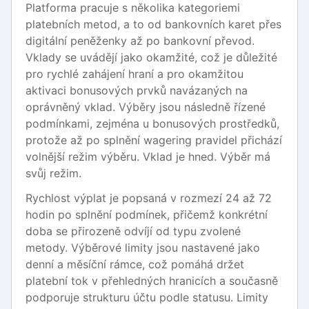
Platforma pracuje s několika kategoriemi
platebních metod, a to od bankovních karet přes
digitální peněženky až po bankovní převod.
Vklady se uvádějí jako okamžité, což je důležité
pro rychlé zahájení hraní a pro okamžitou
aktivaci bonusových prvků navázaných na
oprávněný vklad. Výběry jsou následně řízené
podmínkami, zejména u bonusových prostředků,
protože až po splnění wagering pravidel přichází
volnější režim výběru. Vklad je hned. Výběr má
svůj režim.
Rychlost výplat je popsaná v rozmezí 24 až 72
hodin po splnění podmínek, přičemž konkrétní
doba se přirozeně odvíjí od typu zvolené
metody. Výběrové limity jsou nastavené jako
denní a měsíční rámce, což pomáhá držet
platební tok v přehledných hranicích a současně
podporuje strukturu účtu podle statusu. Limity