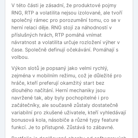
V této části je zásadní, že produktové pojmy
RNG, RTP a volatilita nejsou izolované, ale tvoří
společný rámec pro porozumění tomu, co se v
herní relaci děje. RNG stojí za náhodností v
příslušných hrách, RTP pomáhá vnímat
návratnost a volatilita určuje rozložení výher v
čase. Společně definují očekávání. Pomáhají s
volbou.
Výkon slotů je popsaný jako velmi rychlý,
zejména v mobilním režimu, což je důležité pro
hráče, kteří preferují okamžitý start bez
dlouhého načítání. Herní mechaniky jsou
navržené tak, aby byly pochopitelné i pro
začátečníky, ale současně zůstaly dostatečně
variabilní pro zkušené uživatele, kteří vyhledávají
bonusová kola, násobiče a různé typy feature
funkcí. Je to přístupné. Zůstává to zábavné.