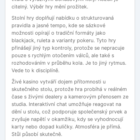
citelný. Výběr hry mění prožitek.
Stolní hry doplňují nabídku o strukturovaná
pravidla a jasné tempo, kde se sázkové
možnosti opírají o tradiční formáty jako
blackjack, ruleta a varianty pokeru. Tyto hry
přinášejí jiný typ kontroly, protože se nepracuje
pouze s rychlým otočením válců, ale také s
rozhodováním v průběhu kola. Je to jiný rytmus.
Vede to k disciplíně.
Živé kasino vytváří dojem přítomnosti u
skutečného stolu, protože hra probíhá v reálném
čase s živými dealery a kamerovým přenosem ze
studia. Interaktivní chat umožňuje reagovat na
dění u stolu, což podporuje společenský prvek a
zvyšuje napětí v okamžiku, kdy se vyhodnocují
karty nebo dopad kuličky. Atmosféra je přímá.
Stůl působí skutečně.