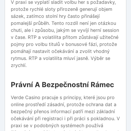
V praxi se vyplatí sladit volbu her s požadavky,
protože rychlé sloty přirozeně generují objem
sázek, zatímco stolní hry často přinášejí
pomalejší průběh. Tento rozdíl není jen otázkou
chuti, ale i způsobu, jakým se vyvíjí herní session
v čase. RTP a volatilita přitom zůstávají užitečné
pojmy pro volbu titulů v bonusové fázi, protože
pomáhají nastavit očekávání a zvolit vhodný
rytmus. RTP a volatilita mluví jasně. Výběr se
zrychlí.
Právní A Bezpečnostní Rámec
Verde Casino pracuje s principy, které jsou pro
online prostředí zásadní, protože ochrana dat a
bezpečný přenos informací patří mezi základní
očekávání při registraci i při práci s pokladnou. V
praxi se v podobných systémech používá