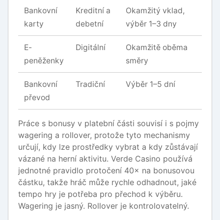
Bankovní
Kreditní a
Okamžitý vklad,
karty
debetní
výběr 1–3 dny
E-
Digitální
Okamžitě oběma
peněženky
směry
Bankovní
Tradiční
Výběr 1–5 dní
převod
Práce s bonusy v platební části souvisí i s pojmy
wagering a rollover, protože tyto mechanismy
určují, kdy lze prostředky vybrat a kdy zůstávají
vázané na herní aktivitu. Verde Casino používá
jednotné pravidlo protočení 40× na bonusovou
částku, takže hráč může rychle odhadnout, jaké
tempo hry je potřeba pro přechod k výběru.
Wagering je jasný. Rollover je kontrolovatelný.