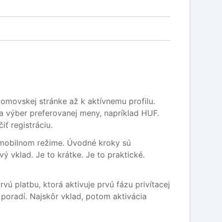
omovskej stránke až k aktívnemu profilu.
 a výber preferovanej meny, napríklad HUF.
ť registráciu.
v mobilnom režime. Úvodné kroky sú
vý vklad. Je to krátke. Je to praktické.
vú platbu, ktorá aktivuje prvú fázu privítacej
 poradí. Najskôr vklad, potom aktivácia