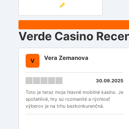
Verde Casino Rece
Vera Zemanova
V
30.09.2025
Toto je teraz moje hlavné mobilné kasíno. Je
spoľahlivé, hry sú rozmanité a rýchlosť
výberov je na trhu bezkonkurenčná.