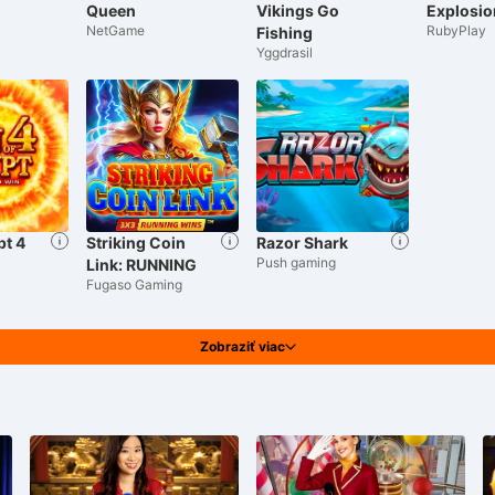
Queen
Vikings Go
Explosio
NetGame
RubyPlay
Fishing
Yggdrasil
pt 4
Striking Coin
Razor Shark
Push gaming
Link: RUNNING
Fugaso Gaming
Zobraziť viac