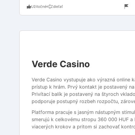
Užitočné
Zdieľať
Verde Casino
Verde Casino vystupuje ako výrazná online k
prístup k hrám. Prvý kontakt je postavený n
Privítací balík je postavený na štyroch vkl
podporuje postupný rozbeh rozpočtu, zároveň 
Platforma pracuje s jasným nástupným stimul
smerujú k celkovému stropu 360 000 HUF a k 
viacerých krokov a pritom si zachovať kontro