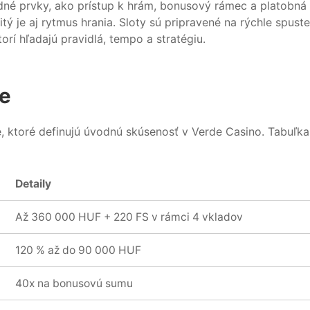
né prvky, ako prístup k hrám, bonusový rámec a platobná l
ý je aj rytmus hrania. Sloty sú pripravené na rýchle spus
orí hľadajú pravidlá, tempo a stratégiu.
me
, ktoré definujú úvodnú skúsenosť v Verde Casino. Tabuľk
Detaily
Až 360 000 HUF + 220 FS v rámci 4 vkladov
120 % až do 90 000 HUF
40x na bonusovú sumu