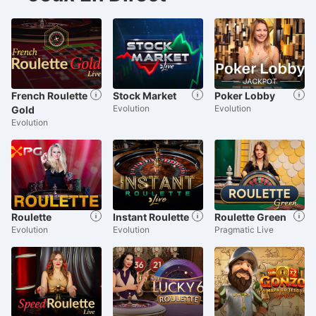
French Roulette
Stock Market
Poker Lobby
Evolution
Evolution
Gold
Evolution
Roulette
Instant Roulette
Roulette Green
Evolution
Evolution
Pragmatic Live