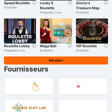
Speed Roulette
Lucky 6
Gonzo's
Evolution
Roulette
Treasure Map
Pragmatic Live
Evolution
Roulette Lobby
Mega Ball
VIP Roulette
Pragmatic Live
Evolution
Evolution
Voir plus
Fournisseurs