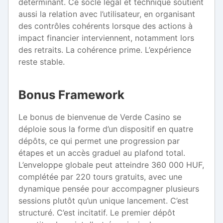
déterminant. Ce socle légal et technique soutient
aussi la relation avec l’utilisateur, en organisant
des contrôles cohérents lorsque des actions à
impact financier interviennent, notamment lors
des retraits. La cohérence prime. L’expérience
reste stable.
Bonus Framework
Le bonus de bienvenue de Verde Casino se
déploie sous la forme d’un dispositif en quatre
dépôts, ce qui permet une progression par
étapes et un accès graduel au plafond total.
L’enveloppe globale peut atteindre 360 000 HUF,
complétée par 220 tours gratuits, avec une
dynamique pensée pour accompagner plusieurs
sessions plutôt qu’un unique lancement. C’est
structuré. C’est incitatif. Le premier dépôt