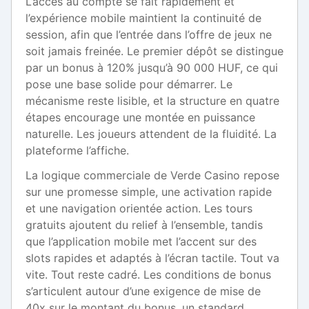
L’accès au compte se fait rapidement et
l’expérience mobile maintient la continuité de
session, afin que l’entrée dans l’offre de jeux ne
soit jamais freinée. Le premier dépôt se distingue
par un bonus à 120% jusqu’à 90 000 HUF, ce qui
pose une base solide pour démarrer. Le
mécanisme reste lisible, et la structure en quatre
étapes encourage une montée en puissance
naturelle. Les joueurs attendent de la fluidité. La
plateforme l’affiche.
La logique commerciale de Verde Casino repose
sur une promesse simple, une activation rapide
et une navigation orientée action. Les tours
gratuits ajoutent du relief à l’ensemble, tandis
que l’application mobile met l’accent sur des
slots rapides et adaptés à l’écran tactile. Tout va
vite. Tout reste cadré. Les conditions de bonus
s’articulent autour d’une exigence de mise de
40x sur le montant du bonus, un standard