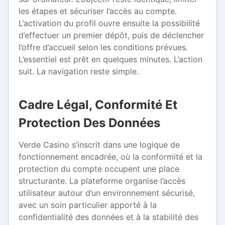
les étapes et sécuriser l’accès au compte.
L’activation du profil ouvre ensuite la possibilité
d’effectuer un premier dépôt, puis de déclencher
l’offre d’accueil selon les conditions prévues.
L’essentiel est prêt en quelques minutes. L’action
suit. La navigation reste simple.
Cadre Légal, Conformité Et
Protection Des Données
Verde Casino s’inscrit dans une logique de
fonctionnement encadrée, où la conformité et la
protection du compte occupent une place
structurante. La plateforme organise l’accès
utilisateur autour d’un environnement sécurisé,
avec un soin particulier apporté à la
confidentialité des données et à la stabilité des