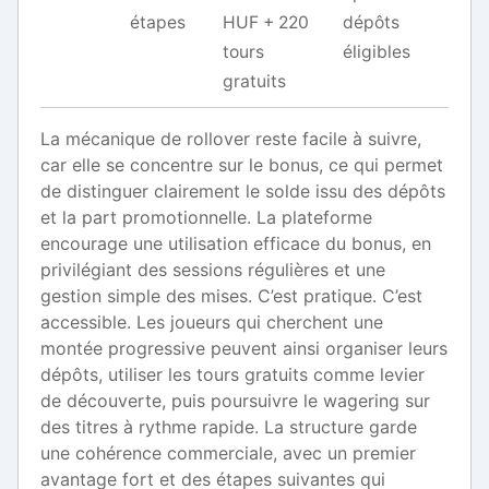
étapes
HUF + 220
dépôts
tours
éligibles
gratuits
La mécanique de rollover reste facile à suivre,
car elle se concentre sur le bonus, ce qui permet
de distinguer clairement le solde issu des dépôts
et la part promotionnelle. La plateforme
encourage une utilisation efficace du bonus, en
privilégiant des sessions régulières et une
gestion simple des mises. C’est pratique. C’est
accessible. Les joueurs qui cherchent une
montée progressive peuvent ainsi organiser leurs
dépôts, utiliser les tours gratuits comme levier
de découverte, puis poursuivre le wagering sur
des titres à rythme rapide. La structure garde
une cohérence commerciale, avec un premier
avantage fort et des étapes suivantes qui