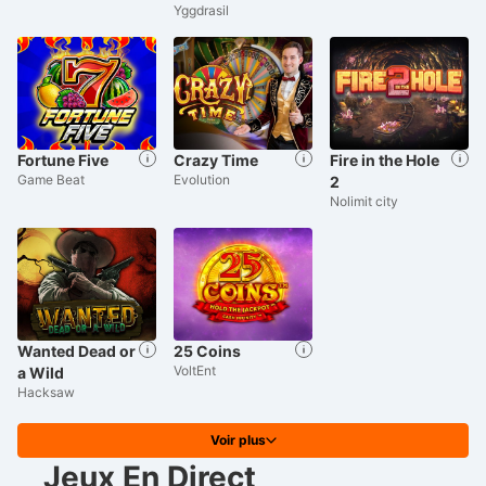
Yggdrasil
Fortune Five
Crazy Time
Fire in the Hole
Game Beat
Evolution
2
Nolimit city
Wanted Dead or
25 Coins
VoltEnt
a Wild
Hacksaw
Voir plus
Jeux En Direct