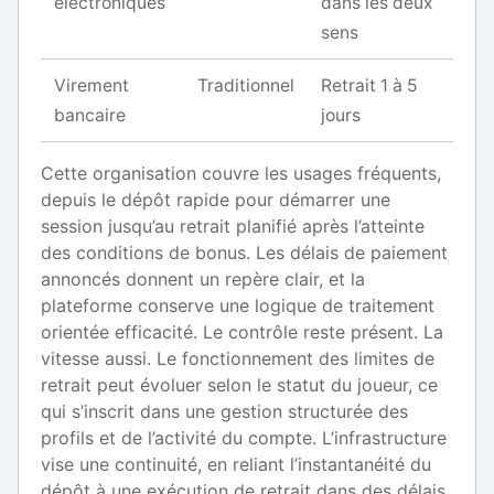
électroniques
dans les deux
sens
Virement
Traditionnel
Retrait 1 à 5
bancaire
jours
Cette organisation couvre les usages fréquents,
depuis le dépôt rapide pour démarrer une
session jusqu’au retrait planifié après l’atteinte
des conditions de bonus. Les délais de paiement
annoncés donnent un repère clair, et la
plateforme conserve une logique de traitement
orientée efficacité. Le contrôle reste présent. La
vitesse aussi. Le fonctionnement des limites de
retrait peut évoluer selon le statut du joueur, ce
qui s’inscrit dans une gestion structurée des
profils et de l’activité du compte. L’infrastructure
vise une continuité, en reliant l’instantanéité du
dépôt à une exécution de retrait dans des délais