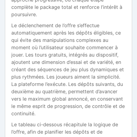
complète le package total et renforce l’intérêt à
poursuivre.
Le déclenchement de l’offre s’effectue
automatiquement après les dépôts éligibles, ce
qui évite des manipulations complexes au
moment où l’utilisateur souhaite commencer à
jouer. Les tours gratuits, intégrés au dispositif,
ajoutent une dimension d’essai et de variété, en
créant des séquences de jeu plus dynamiques et
plus rythmées. Les joueurs aiment la simplicité.
La plateforme l’exécute. Les dépôts suivants, du
deuxième au quatrième, permettent d’avancer
vers le maximum global annoncé, en conservant
le même esprit de progression, de contrôle et de
continuité.
Le tableau ci-dessous récapitule la logique de
l’offre, afin de planifier les dépôts et de