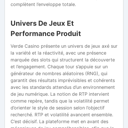
complètent l’enveloppe totale.
Univers De Jeux Et
Performance Produit
Verde Casino présente un univers de jeux axé sur
la variété et la réactivité, avec une présence
marquée des slots qui structurent la découverte
et l’engagement. Chaque tour s’appuie sur un
générateur de nombres aléatoires (RNG), qui
garantit des résultats imprévisibles et cohérents
avec les standards attendus d’un environnement
de jeu numérique. La notion de RTP intervient
comme repère, tandis que la volatilité permet
d’orienter le style de session selon l’objectif
recherché. RTP et volatilité avancent ensemble.
C’est décisif. La plateforme met en avant des